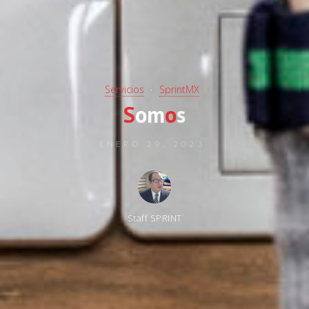
Servicios
SprintMX
S
o
m
o
s
ENERO 29, 2023
Staff SPRINT